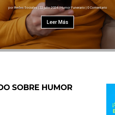
EN EL FUNERAL
por
Redes Sociales
|
27 junio 2024
|
Humor Funerario
| 0 Comentario
Leer Más
IDO SOBRE HUMOR