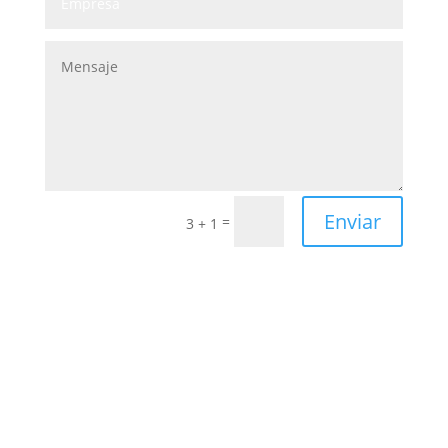
Enviar
=
3 + 1
Somos la red funeraria más
grande de latinoamérica.