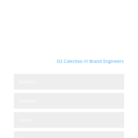
ventas@novusfunerario.com
Phone
(834) 144 8058
Diseñado con ♡ por
O2 Colectivo /// Brand Engineers